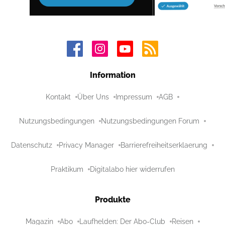
Information
Kontakt
Über Uns
Impressum
AGB
Nutzungsbedingungen
Nutzungsbedingungen Forum
Datenschutz
Privacy Manager
Barrierefreiheitserklaerung
Praktikum
Digitalabo hier widerrufen
Produkte
Magazin
Abo
Laufhelden: Der Abo-Club
Reisen