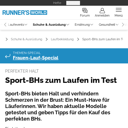
Hefte
Produkte
Forum
Anmelden
Menü
Laufevents
Schuhe & Ausrüstung
Ernährung
Gesundheit
Vi
Schuhe & Ausrüstung
Laufbekleidung
Sport-BHs zum Laufen im Test
THEMEN-SPECIAL
Frauen-Lauf-Special
PERFEKTER HALT
Sport-BHs zum Laufen im Test
Sport-BHs bieten Halt und verhindern
Schmerzen in der Brust: Ein Must-Have für
Läuferinnen. Wir haben aktuelle Modelle
getestet und geben Tipps für den Kauf des
perfekten BHs.