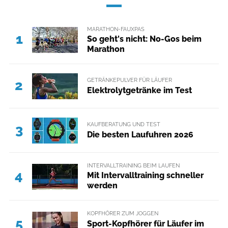
MARATHON-FAUXPAS
1
So geht's nicht: No-Gos beim
Marathon
GETRÄNKEPULVER FÜR LÄUFER
2
Elektrolytgetränke im Test
KAUFBERATUNG UND TEST
3
Die besten Laufuhren 2026
INTERVALLTRAINING BEIM LAUFEN
4
Mit Intervalltraining schneller
werden
KOPFHÖRER ZUM JOGGEN
5
Sport-Kopfhörer für Läufer im