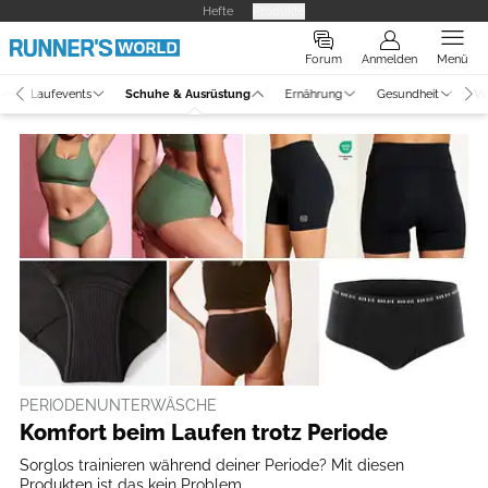
Hefte
Produkte
Forum
Anmelden
Menü
Laufevents
Schuhe & Ausrüstung
Ernährung
Gesundheit
Vi
PERIODENUNTERWÄSCHE
Komfort beim Laufen trotz Periode
Sorglos trainieren während deiner Periode? Mit diesen
Produkten ist das kein Problem.