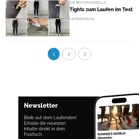
DIE BESTEN MODELLE
Tights zum Laufen im Test
Laufbekleidung
1
2
3
Newsletter
Bleib auf dem Laufenden!
Erhalte die neuesten
Inhalte direkt in dein
Postfach.