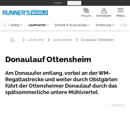
Hefte
Produkte
Forum
Anmelden
Menü
ne
Training
Laufevents
Schuhe & Ausrüstung
Ernährung
Gesun
Laufevents
Laufkalender
Donaulauf Ottensheim
Donaulauf Ottensheim
Am Donauufer entlang, vorbei an der WM-
Regattastrecke und weiter durch Obstgärten
führt der Ottensheimer Donaulauf durch das
spätsommerliche untere Mühlviertel.
ANZEIGE