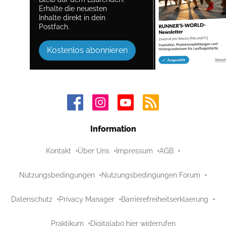
Erhalte die neuesten
Inhalte direkt in dein
Postfach.
Kostenlos abonnieren
Information
Kontakt
Über Uns
Impressum
AGB
Nutzungsbedingungen
Nutzungsbedingungen Forum
Datenschutz
Privacy Manager
Barrierefreiheitserklaerung
Praktikum
Digitalabo hier widerrufen