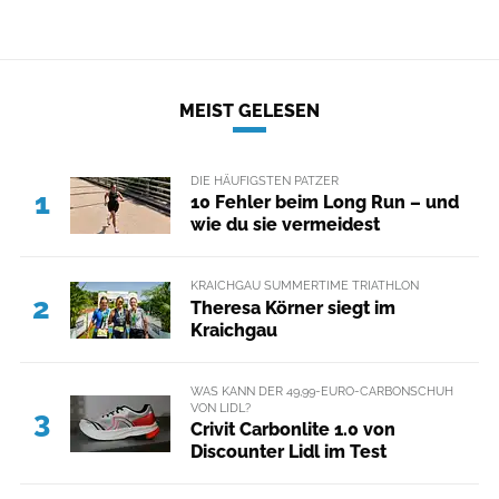
MEIST GELESEN
DIE HÄUFIGSTEN PATZER
1
10 Fehler beim Long Run – und
wie du sie vermeidest
KRAICHGAU SUMMERTIME TRIATHLON
2
Theresa Körner siegt im
Kraichgau
WAS KANN DER 49,99-EURO-CARBONSCHUH
VON LIDL?
3
Crivit Carbonlite 1.0 von
Discounter Lidl im Test