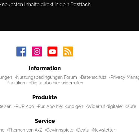
neuesten Inhalte direkt in dein Postfach.
Information
ungen
Nutzungsbedingungen Forum
Datenschutz
Privacy Mana
Praktikum
Digitalabo hier widerrufen
Produkte
Reisen
PUR Abo
Pur-Abo hier kündigen
Widerruf digitaler Käufe
Service
ne
Themen von A-Z
Gewinnspiele
Deals
Newsletter