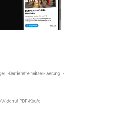
ger
Barrierefreiheitserklaerung
Widerruf PDF-Käufe