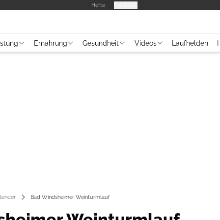
Hefte
Produkte
üstung
Ernährung
Gesundheit
Videos
Laufhelden
lender
Bad Windsheimer Weinturmlauf
sheimer Weinturmlauf