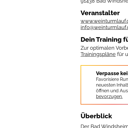
91438 Bad Windshe
Veranstalter
www.weinturmlauf.
info@weinturmlauf.
Dein Training f
Zur optimalen Vorbe
Trainingspläne
für 
Verpasse ke
Favorisiere Ru
neuesten Inhal
öffnen und Aus
bevorzugen.
Überblick
Der Bad Windsheime