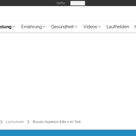
Hefte
Produkte
üstung
Ernährung
Gesundheit
Videos
Laufhelden
Laufschuhe
Brooks Hyperion Elite 2 im Test