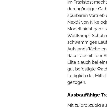
Im Praxistest mac
durchgängiger Carbo
spürbaren Vortrieb 
Next% von Nike ode
Modell nicht ganz s
Wettkampf-Schuh e
schwammiges Laufg
Aufstandsfläche ent
Racer abseits der 
Elite 2 auch bei e
gut befestigte Wal
Lediglich der Mitt
gezogen.
Ausbaufähige Tr
Mit zu großzügig a