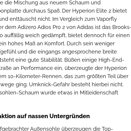
hte die Mischung aus neuem Schaum und
nplatte durchaus Spaß. Der Hyperion Elite 2 bietet
und enttäuscht nicht. Im Vergleich zum Vaporfly
r dem Adizero Adios Pro 2 von Adidas ist das Brooks
o auffällig weich gedämpft, bietet dennoch für einen
in hohes Maß an Komfort. Durch sein weniger
efühl und die eingangs angesprochene breite
steht eine gute Stabilität. Büßen einige High-End-
Straße an Performance ein, überzeugte der Hyperion
inem 10-Kilometer-Rennen, das zum größten Teil über
dwege ging. Umknick-Gefahr besteht hierbei nicht.
elsohlen-Schaum wurde etwas in Mitleidenschaft
aktion auf nassen Untergründen
ufgebrachter Außensohle überzeugen die Top-