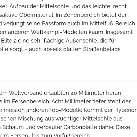
cker-Aufbau der Mittelsohle und das leichte, recht
ktive Obermaterial. Im Zehenbereich bietet der
d verjüngt seine Passform auch im Mittelfuß-Bereich
ielen anderen Wettkampf-Modellen kaum. Insgesamt
Elite 2 eine sehr flächige Außensohle, die für
olle sorgt – auch abseits glatten Straßenbelags.
vom Weltverband erlaubten 40 Millimeter heran
m Fersenbereich. Acht Millimeter tiefer steht der
ie meisten anderen Top-Modelle kommt der Hyperio
ssischen Mischung aus wuchtiger Mittelsohle aus
m Schaum und verbauter Carbonplatte daher. Diese
vom Fersen- bis zum Vorfußbereich.