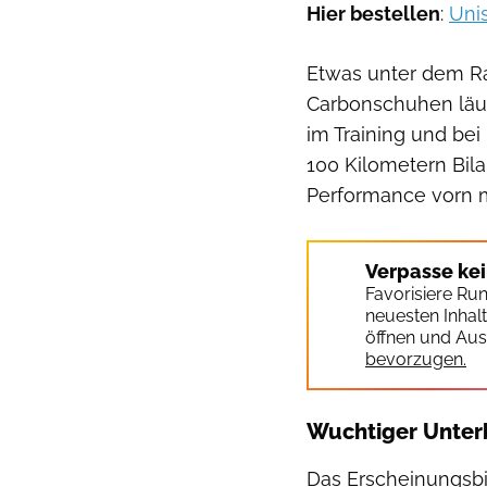
Hier bestellen
:
Uni
Etwas unter dem Ra
Carbonschuhen läuf
im Training und be
100 Kilometern Bil
Performance vorn mi
Verpasse ke
Favorisiere Ru
neuesten Inhal
öffnen und Aus
bevorzugen.
Wuchtiger Unterb
Das Erscheinungsbil