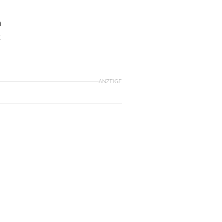
m
t
ANZEIGE