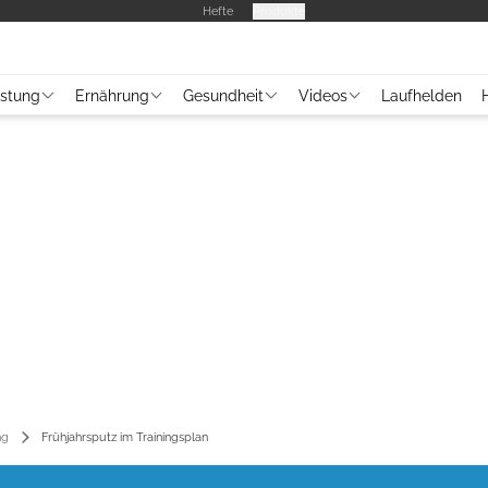
Hefte
Produkte
üstung
Ernährung
Gesundheit
Videos
Laufhelden
ng
Frühjahrsputz im Trainingsplan