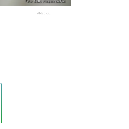
Foto: Getty Images AsiaPac
ANZEIGE