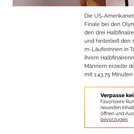
Die US-Amerikaneri
Finale bei den Olym
den drei Halbfinalre
und hinterließ den 
m-Läuferinnen in To
ihrem Halbfinalren
Männern erzielte d
mit 1:43,75 Minuten
Verpasse ke
Favorisiere Ru
neuesten Inhal
öffnen und Aus
bevorzugen.