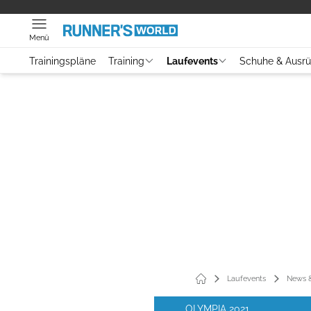
Menü
Trainingspläne
Training
Laufevents
Schuhe & Ausr
Laufevents
News &
OLYMPIA 2021