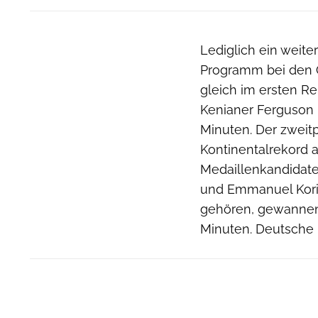
Lediglich ein weit
Programm bei den 
gleich im ersten R
Kenianer Ferguson R
Minuten. Der zweitpl
Kontinentalrekord au
Medaillenkandidaten 
und Emmanuel Korir
gehören, gewannen 
Minuten. Deutsche L