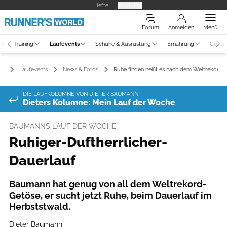
Hefte
Produkte
Forum
Anmelden
Menü
ne
Training
Laufevents
Schuhe & Ausrüstung
Ernährung
Gesun
Laufevents
News & Fotos
Ruhe finden heißt es nach dem Weltrekord-
DIE LAUFKOLUMNE VON DIETER BAUMANN
Dieters Kolumne: Mein Lauf der Woche
BAUMANNS LAUF DER WOCHE
Ruhiger-Duftherrlicher-
Dauerlauf
Baumann hat genug von all dem Weltrekord-
Getöse, er sucht jetzt Ruhe, beim Dauerlauf im
Herbststwald.
Dieter Baumann