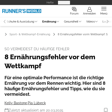
Hefte
Produkte
Forum
Anmelden
Menü
Schuhe & Ausrüstung
Ernährung
Gesundheit
Videos
Laufhe
ng
Sport- & Wettkampf-Ernährung
8 Ernährungsfehler vorm Wettkampf: So v
SO VERMEIDEST DU HÄUFIGE FEHLER
8 Ernährungsfehler vor dem
Wettkampf
Für eine optimale Performance ist die richtige
Ernährung vor dem Rennen wichtig. Hier sind 8
häufige Ernährungsfehler und Tipps, wie du sie
vermeidest.
Kelly Bastone
,
Pia Lübeck
Zuletzt aktualisiert am 20.03.2025