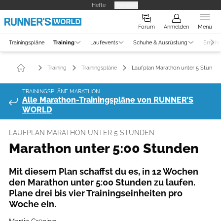
Hefte
Produkte
Forum
Anmelden
Menü
Trainingspläne
Training
Laufevents
Schuhe & Ausrüstung
Ernähr
Training
Trainingspläne
Laufplan Marathon unter 5 Stunde
TRAININGSPLÄNE MARATHON
Alle Marathon-Trainingspläne von RUNNER’S
WORLD
LAUFPLAN MARATHON UNTER 5 STUNDEN
Marathon unter 5:00 Stunden
Mit diesem Plan schaffst du es, in 12 Wochen
den Marathon unter 5:00 Stunden zu laufen.
Plane drei bis vier Trainingseinheiten pro
Woche ein.