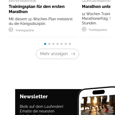
ERSTER MARATHON
LAUFPLAN MARATHON U
Trainingsplan für den ersten
Marathon unter 
Marathon
12 Wochen Training
Marathonerfolg. So 
Mit diesem 12-Wochen-Plan meisterst
Stunden.
du die Königsdisziplin.
Trainingspläne
Trainingspläne
Mehr anzeigen
Newsletter
Bleib auf dem Laufenden!
Erhalte die neuesten