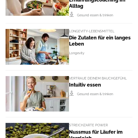
Alltag
Gesund essen & trinken
LONGEVITY-LEBENSMITTEL
Die Zutaten für ein langes
Leben
Longevity
VERTRAUE DEINEM BAUCHGEFÜHL
Intuitiv essen
Gesund essen & trinken
STREICHZARTE POWER
Nussmus für Läufer im