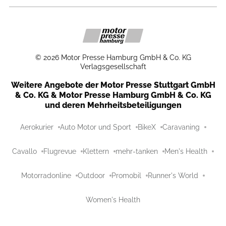
©
2026
Motor Presse Hamburg GmbH & Co. KG
Verlagsgesellschaft
Weitere Angebote der Motor Presse Stuttgart GmbH
& Co. KG & Motor Presse Hamburg GmbH & Co. KG
und deren Mehrheitsbeteiligungen
Aerokurier
Auto Motor und Sport
BikeX
Caravaning
Cavallo
Flugrevue
Klettern
mehr-tanken
Men's Health
Motorradonline
Outdoor
Promobil
Runner's World
Women's Health