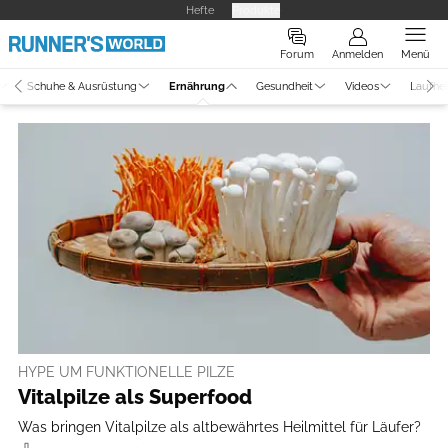
Hefte
Produkte
Forum
Anmelden
Menü
Schuhe & Ausrüstung
Ernährung
Gesundheit
Videos
Laufhe
HYPE UM FUNKTIONELLE PILZE
Vitalpilze als Superfood
Was bringen Vitalpilze als altbewährtes Heilmittel für Läufer?