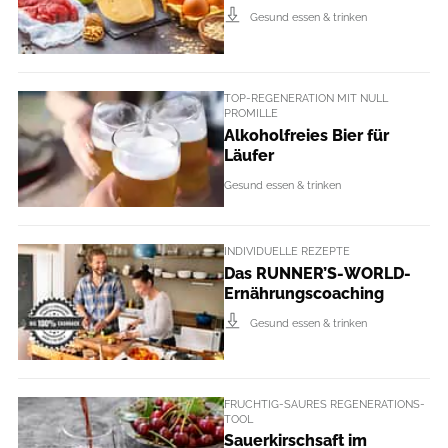
Gesund essen & trinken
TOP-REGENERATION MIT NULL
PROMILLE
Alkoholfreies Bier für
Läufer
Gesund essen & trinken
INDIVIDUELLE REZEPTE
Das RUNNER’S-WORLD-
Ernährungscoaching
Gesund essen & trinken
FRUCHTIG-SAURES REGENERATIONS-
TOOL
Sauerkirschsaft im