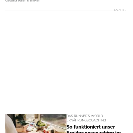
Gesund essen & trinken
ANZEIGE
DAS RUNNER'S WORLD
ERNÄHRUNGSCOACHING
So funktioniert unser
Ernährungscoaching im