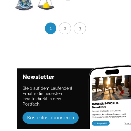
1
2
3
Newsletter
Bleib auf dem Laufenden!
Erhalte die neuesten
Inhalte direkt in dein
Postfach.
Kostenlos abonnieren