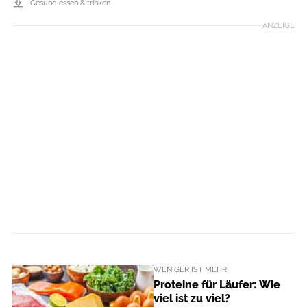
Gesund essen & trinken
ANZEIGE
WENIGER IST MEHR
Proteine für Läufer: Wie
viel ist zu viel?