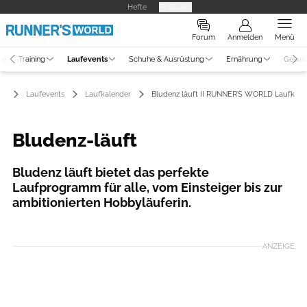
Hefte
Produkte
Forum
Anmelden
Menü
ne
Training
Laufevents
Schuhe & Ausrüstung
Ernährung
Gesun
Laufevents
Laufkalender
Bludenz läuft II RUNNER’S WORLD Laufkale
Bludenz-läuft
Bludenz läuft bietet das perfekte
Laufprogramm für alle, vom Einsteiger bis zur
ambitionierten Hobbyläuferin.
Foto: Bludenz Läuft/Veranstalter
ANZEIGE