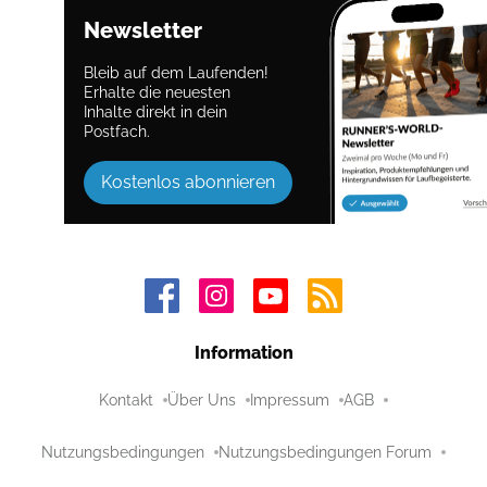
Newsletter
Bleib auf dem Laufenden!
Erhalte die neuesten
Inhalte direkt in dein
Postfach.
Kostenlos abonnieren
Information
Kontakt
Über Uns
Impressum
AGB
Nutzungsbedingungen
Nutzungsbedingungen Forum