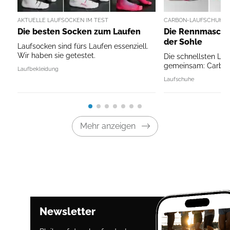
AKTUELLE LAUFSOCKEN IM TEST
CARBON-LAUFSCHUHE 
Die besten Socken zum Laufen
Die Rennmaschin
der Sohle
Laufsocken sind fürs Laufen essenziell.
Wir haben sie getestet.
Die schnellsten La
gemeinsam: Carbon 
Laufbekleidung
Laufschuhe
Mehr anzeigen
Newsletter