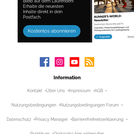
Bleib auf dem Laufenden!
Erhalte die neuesten
Inhalte direkt in dein
Postfach.
Kostenlos abonnieren
Information
Kontakt
Über Uns
Impressum
AGB
Nutzungsbedingungen
Nutzungsbedingungen Forum
Datenschutz
Privacy Manager
Barrierefreiheitserklaerung
Praktikum
Digitalabo hier widerrufen