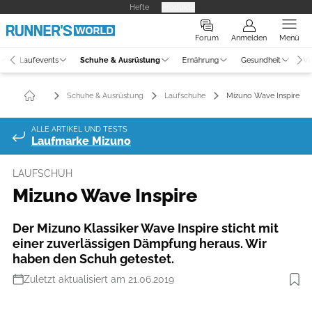
Hefte
Produkte
Forum
Anmelden
Menü
Laufevents
Schuhe & Ausrüstung
Ernährung
Gesundheit
Vi
Schuhe & Ausrüstung
Laufschuhe
Mizuno Wave Inspire
ALLE ARTIKEL UND TESTS
Laufmarke Mizuno
LAUFSCHUH
Mizuno Wave Inspire
Der Mizuno Klassiker Wave Inspire sticht mit
einer zuverlässigen Dämpfung heraus. Wir
haben den Schuh getestet.
Zuletzt aktualisiert am 21.06.2019