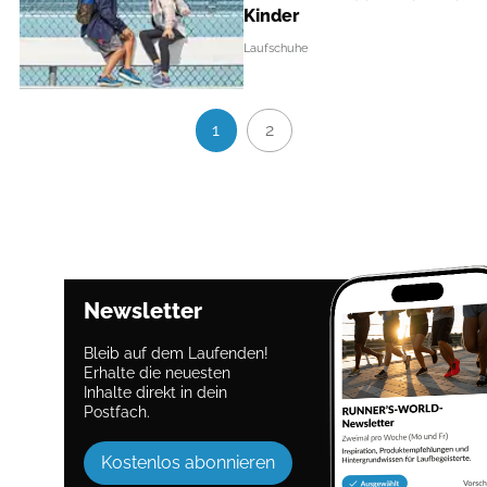
Kinder
Laufschuhe
1
2
Newsletter
Bleib auf dem Laufenden!
Erhalte die neuesten
Inhalte direkt in dein
Postfach.
Kostenlos abonnieren