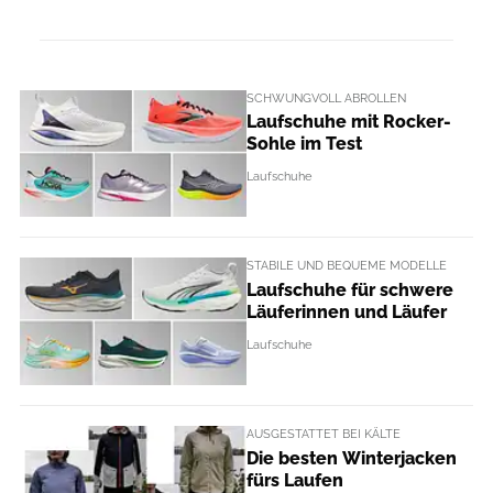
SCHWUNGVOLL ABROLLEN
Laufschuhe mit Rocker-
Sohle im Test
Laufschuhe
STABILE UND BEQUEME MODELLE
Laufschuhe für schwere
Läuferinnen und Läufer
Laufschuhe
AUSGESTATTET BEI KÄLTE
Die besten Winterjacken
fürs Laufen