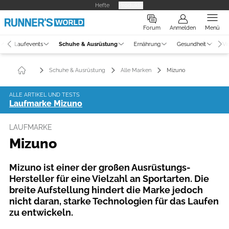
Hefte
Produkte
Forum
Anmelden
Menü
Laufevents
Schuhe & Ausrüstung
Ernährung
Gesundheit
Vi
Schuhe & Ausrüstung
Alle Marken
Mizuno
ALLE ARTIKEL UND TESTS
Laufmarke Mizuno
LAUFMARKE
Mizuno
Mizuno ist einer der großen Ausrüstungs-
Hersteller für eine Vielzahl an Sportarten. Die
breite Aufstellung hindert die Marke jedoch
nicht daran, starke Technologien für das Laufen
zu entwickeln.