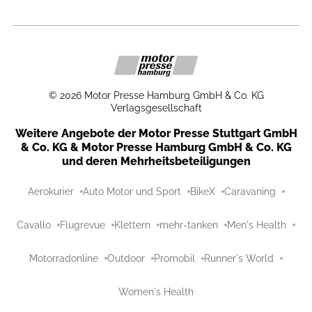
©
2026
Motor Presse Hamburg GmbH & Co. KG
Verlagsgesellschaft
Weitere Angebote der Motor Presse Stuttgart GmbH
& Co. KG & Motor Presse Hamburg GmbH & Co. KG
und deren Mehrheitsbeteiligungen
Aerokurier
Auto Motor und Sport
BikeX
Caravaning
Cavallo
Flugrevue
Klettern
mehr-tanken
Men's Health
Motorradonline
Outdoor
Promobil
Runner's World
Women's Health