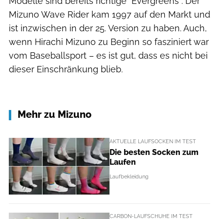
Modelle sind bereits richtige "Evergreens": Der
Mizuno Wave Rider kam 1997 auf den Markt und
ist inzwischen in der 25. Version zu haben. Auch,
wenn Hirachi Mizuno zu Beginn so fasziniert war
vom Baseballsport – es ist gut, dass es nicht bei
dieser Einschränkung blieb.
Mehr zu Mizuno
AKTUELLE LAUFSOCKEN IM TEST
Die besten Socken zum
Laufen
Laufbekleidung
CARBON-LAUFSCHUHE IM TEST