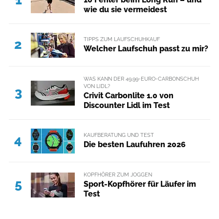
wie du sie vermeidest
TIPPS ZUM LAUFSCHUHKAUF
2
Welcher Laufschuh passt zu mir?
WAS KANN DER 49,99-EURO-CARBONSCHUH
VON LIDL?
3
Crivit Carbonlite 1.0 von
Discounter Lidl im Test
KAUFBERATUNG UND TEST
4
Die besten Laufuhren 2026
KOPFHÖRER ZUM JOGGEN
5
Sport-Kopfhörer für Läufer im
Test