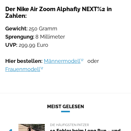
Der Nike Air Zoom Alphafly NEXT%2 in
Zahlen:
Gewicht:
250 Gramm
Sprengung:
8 Millimeter
UVP:
299,99 Euro
Hier bestellen:
Männermodell
oder
Frauenmodell
MEIST GELESEN
DIE HÄUFIGSTEN PATZER
1
10 Fehler beim Long Run – und