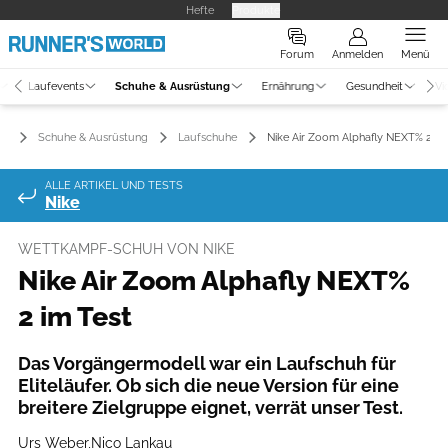
Hefte
Produkte
Forum
Anmelden
Menü
Laufevents
Schuhe & Ausrüstung
Ernährung
Gesundheit
Vi
Schuhe & Ausrüstung
Laufschuhe
Nike Air Zoom Alphafly NEXT% 2 im
ALLE ARTIKEL UND TESTS
Nike
WETTKAMPF-SCHUH VON NIKE
Nike Air Zoom Alphafly NEXT%
2 im Test
Das Vorgängermodell war ein Laufschuh für
Eliteläufer. Ob sich die neue Version für eine
breitere Zielgruppe eignet, verrät unser Test.
Urs Weber
,
Nico Lankau