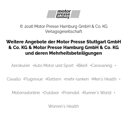
©
2026
Motor Presse Hamburg GmbH & Co. KG
Verlagsgesellschaft
Weitere Angebote der Motor Presse Stuttgart GmbH
& Co. KG & Motor Presse Hamburg GmbH & Co. KG
und deren Mehrheitsbeteiligungen
Aerokurier
Auto Motor und Sport
BikeX
Caravaning
Cavallo
Flugrevue
Klettern
mehr-tanken
Men's Health
Motorradonline
Outdoor
Promobil
Runner's World
Women's Health