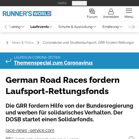
Hefte
Produkte
Forum
Anmelden
Menü
ne
Training
Laufevents
Schuhe & Ausrüstung
Ernährung
Gesun
ts
News & Fotos
Coronakrise und Straßenlaufsport: GRR fordern Rettungsfon
LAUFEN IN CORONA-ZEITEN
Themenspecial zum Coronavirus
German Road Races fordern
Laufsport-Rettungsfonds
Die GRR fordern Hilfe von der Bundesregierung
und werben für solidarisches Verhalten. Der
DOSB startet einen Solidarfonds.
race-news -service.com