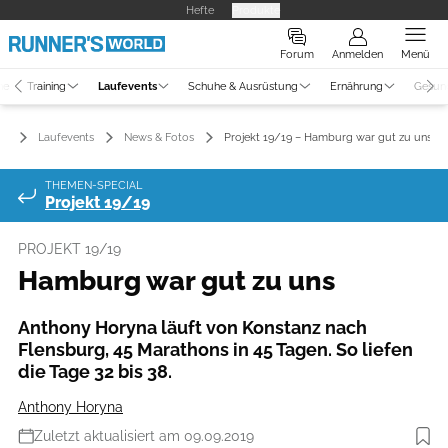
Hefte
Produkte
Forum
Anmelden
Menü
ne
Training
Laufevents
Schuhe & Ausrüstung
Ernährung
Gesun
Laufevents
News & Fotos
Projekt 19/19 – Hamburg war gut zu uns
THEMEN-SPECIAL
Projekt 19/19
PROJEKT 19/19
Hamburg war gut zu uns
Anthony Horyna läuft von Konstanz nach
Flensburg, 45 Marathons in 45 Tagen. So liefen
die Tage 32 bis 38.
Anthony Horyna
Zuletzt aktualisiert am 09.09.2019
Foto: Renz Rotteveel