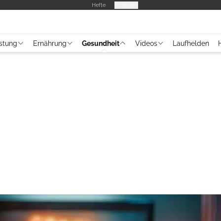
Hefte
Produkte
stung
Ernährung
Gesundheit
Videos
Laufhelden