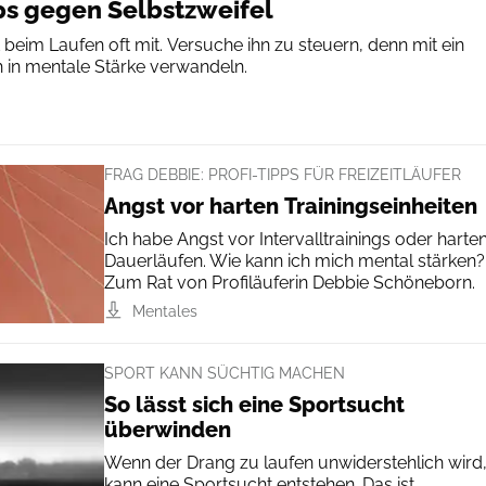
ps gegen Selbstzweifel
 beim Laufen oft mit. Versuche ihn zu steuern, denn mit ein
ch in mentale Stärke verwandeln.
FRAG DEBBIE: PROFI-TIPPS FÜR FREIZEITLÄUFER
Angst vor harten Trainingseinheiten
Ich habe Angst vor Intervalltrainings oder harte
Dauerläufen. Wie kann ich mich mental stärken?
Zum Rat von Profiläuferin Debbie Schöneborn.
Mentales
SPORT KANN SÜCHTIG MACHEN
So lässt sich eine Sportsucht
überwinden
Wenn der Drang zu laufen unwiderstehlich wird
kann eine Sportsucht entstehen. Das ist