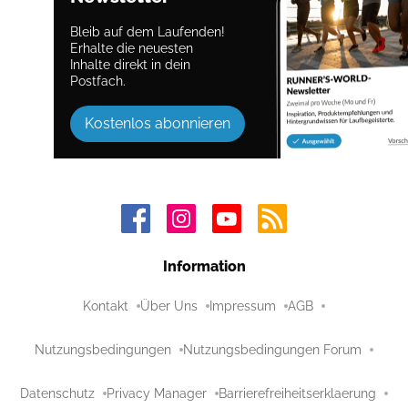
Bleib auf dem Laufenden!
Erhalte die neuesten
Inhalte direkt in dein
Postfach.
Kostenlos abonnieren
Information
Kontakt
Über Uns
Impressum
AGB
Nutzungsbedingungen
Nutzungsbedingungen Forum
Datenschutz
Privacy Manager
Barrierefreiheitserklaerung