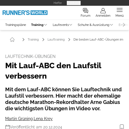
Hefte
Produkte
Forum
Anmelden
Menü
Trainingspläne
Training
Laufevents
Schuhe & Ausrüstung
Ernähr
Training
Lauftraining
Die besten Lauf-ABC-Übungen im Vi
LAUFTECHNIK-ÜBUNGEN
Mit Lauf-ABC den Laufstil
verbessern
Mit dem Lauf-ABC können Sie Lauftechnik und
Laufstil verbessern. Hier macht der ehemalige
deutsche Marathon-Rekordhalter Arne Gabius
die wichtigsten Übungen im Video vor.
Martin Grüning
,
Lena Krey
Veröffentlicht am 20.12.2024