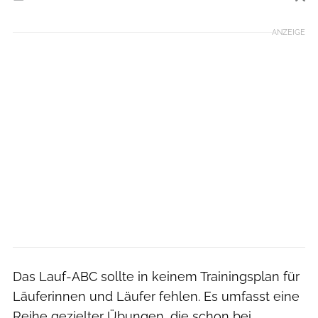
Foto: Robert Grischek
ANZEIGE
Das Lauf-ABC sollte in keinem Trainingsplan für
Läuferinnen und Läufer fehlen. Es umfasst eine
Reihe gezielter Übungen, die schon bei