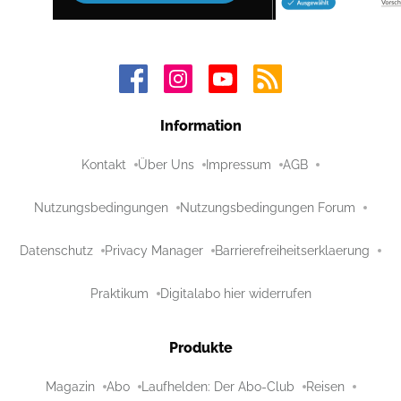
Information
Kontakt
Über Uns
Impressum
AGB
Nutzungsbedingungen
Nutzungsbedingungen Forum
Datenschutz
Privacy Manager
Barrierefreiheitserklaerung
Praktikum
Digitalabo hier widerrufen
Produkte
Magazin
Abo
Laufhelden: Der Abo-Club
Reisen