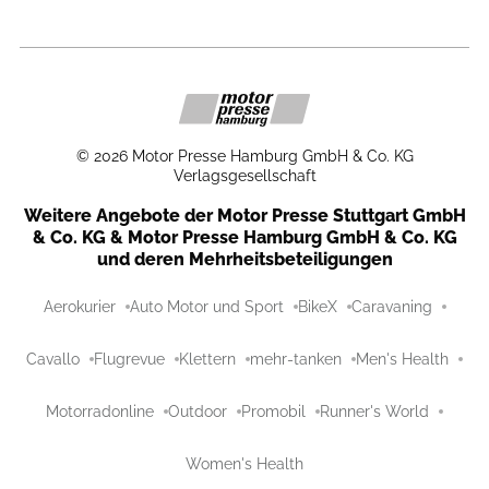
©
2026
Motor Presse Hamburg GmbH & Co. KG
Verlagsgesellschaft
Weitere Angebote der Motor Presse Stuttgart GmbH
& Co. KG & Motor Presse Hamburg GmbH & Co. KG
und deren Mehrheitsbeteiligungen
Aerokurier
Auto Motor und Sport
BikeX
Caravaning
Cavallo
Flugrevue
Klettern
mehr-tanken
Men's Health
Motorradonline
Outdoor
Promobil
Runner's World
Women's Health