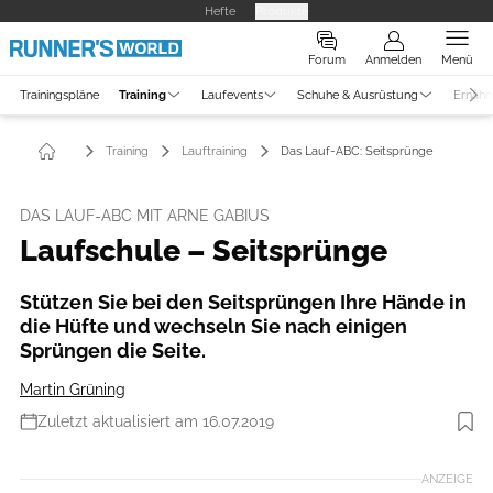
Hefte
Produkte
Forum
Anmelden
Menü
Trainingspläne
Training
Laufevents
Schuhe & Ausrüstung
Ernähr
Training
Lauftraining
Das Lauf-ABC: Seitsprünge
DAS LAUF-ABC MIT ARNE GABIUS
Laufschule – Seitsprünge
Stützen Sie bei den Seitsprüngen Ihre Hände in
die Hüfte und wechseln Sie nach einigen
Sprüngen die Seite.
Martin Grüning
Zuletzt aktualisiert am 16.07.2019
Foto: RUNNER’S WORLD
ANZEIGE