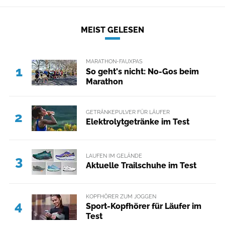
MEIST GELESEN
MARATHON-FAUXPAS
1
So geht's nicht: No-Gos beim
Marathon
GETRÄNKEPULVER FÜR LÄUFER
2
Elektrolytgetränke im Test
LAUFEN IM GELÄNDE
3
Aktuelle Trailschuhe im Test
KOPFHÖRER ZUM JOGGEN
4
Sport-Kopfhörer für Läufer im
Test