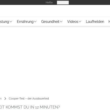
Hefte
Produkte
üstung
Ernährung
Gesundheit
Videos
Laufhelden
en
Cooper-Test – der Ausdauertest
IT KOMMST DU IN 12 MINUTEN?