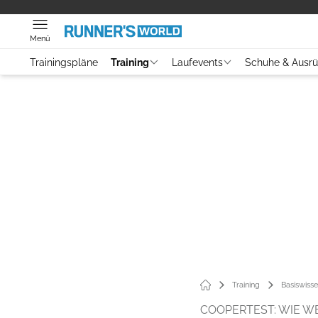
Menü
Trainingspläne
Training
Laufevents
Schuhe & Ausr
Training
Basiswiss
COOPERTEST: WIE WE