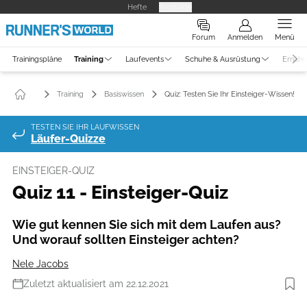
Hefte
Produkte
Forum
Anmelden
Menü
Trainingspläne
Training
Laufevents
Schuhe & Ausrüstung
Ernähr
Training
Basiswissen
Quiz: Testen Sie Ihr Einsteiger-Wissen!
TESTEN SIE IHR LAUFWISSEN
Läufer-Quizze
EINSTEIGER-QUIZ
Quiz 11 - Einsteiger-Quiz
Wie gut kennen Sie sich mit dem Laufen aus?
Und worauf sollten Einsteiger achten?
Nele Jacobs
Zuletzt aktualisiert am 22.12.2021
Foto: iStockphoto