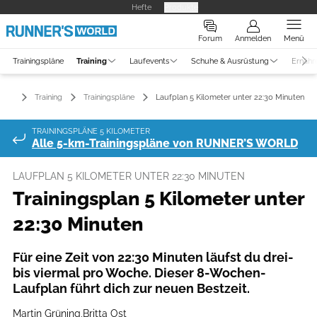
Hefte
Produkte
Forum
Anmelden
Menü
Trainingspläne
Training
Laufevents
Schuhe & Ausrüstung
Ernähr
Training
Trainingspläne
Laufplan 5 Kilometer unter 22:30 Minuten
TRAININGSPLÄNE 5 KILOMETER
Alle 5-km-Trainingspläne von RUNNER’S WORLD
LAUFPLAN 5 KILOMETER UNTER 22:30 MINUTEN
Trainingsplan 5 Kilometer unter
22:30 Minuten
Für eine Zeit von 22:30 Minuten läufst du drei-
bis viermal pro Woche. Dieser 8-Wochen-
Laufplan führt dich zur neuen Bestzeit.
Martin Grüning
,
Britta Ost