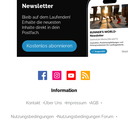
Newsletter
Bleib auf dem Laufenden!
Erhalte die neuesten
Inhalte direkt in dein
Postfach.
Kostenlos abonnieren
Information
Kontakt
Über Uns
Impressum
AGB
Nutzungsbedingungen
Nutzungsbedingungen Forum