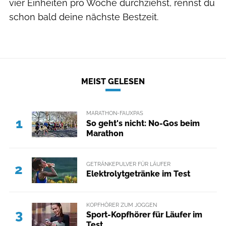
vier Einheiten pro Woche durchziehst, rennst du
schon bald deine nächste Bestzeit.
MEIST GELESEN
MARATHON-FAUXPAS
1
So geht's nicht: No-Gos beim
Marathon
GETRÄNKEPULVER FÜR LÄUFER
2
Elektrolytgetränke im Test
KOPFHÖRER ZUM JOGGEN
3
Sport-Kopfhörer für Läufer im
Test