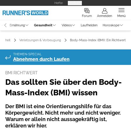
Hefte
Produkte
Forum
Anmelden
Menü
g
Ernährung
Gesundheit
Videos
Laufhelden
Horoskope
undheit
Verletzungen & Vorbeugung
Body-Mass-Index (BMI): Ein Richtwert
THEMEN-SPECIAL
Abnehmen durch Laufen
BMI RICHTWERT
Das sollten Sie über den Body-
Mass-Index (BMI) wissen
Der BMI ist eine Orientierungshilfe für das
Körpergewicht. Nicht mehr und nicht weniger.
Warum er allein nicht aussagekräftig ist,
erklären wir hier.