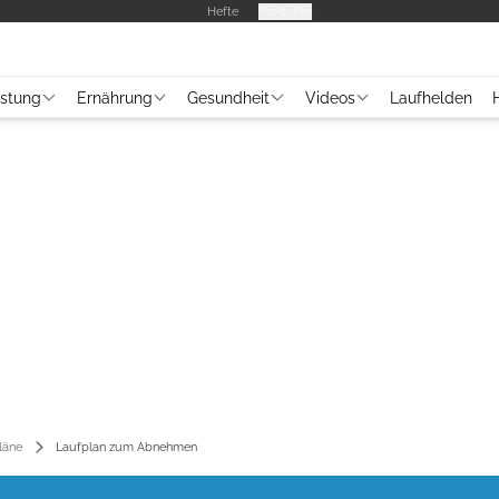
Hefte
Produkte
üstung
Ernährung
Gesundheit
Videos
Laufhelden
läne
Laufplan zum Abnehmen