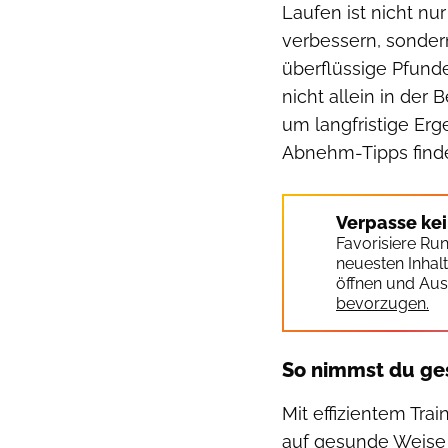
Laufen ist nicht nu
verbessern, sonder
überflüssige Pfund
nicht allein in der
um langfristige Erg
Abnehm-Tipps findes
Verpasse ke
Favorisiere Ru
neuesten Inhal
öffnen und Aus
bevorzugen.
So nimmst du ges
Mit effizientem Tra
auf gesunde Weise 