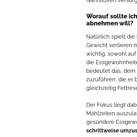
Nährstoffen versorg
Worauf sollte ic
abnehmen will?
Natürlich spielt di
Gewicht verlieren 
wichtig, sowohl au
die Essgewohnheite
bedeutet das, dem 
zuzuführen, die er 
gleichzeitig Fettre
Der Fokus liegt dab
Mahlzeiten auszulas
gesündere Essgewo
schrittweise umzus