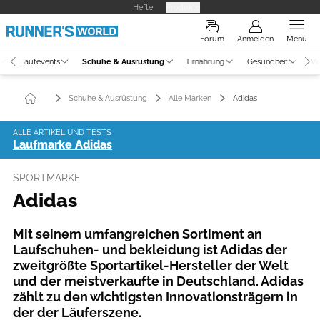
Hefte
Produkte
Forum
Anmelden
Menü
Laufevents
Schuhe & Ausrüstung
Ernährung
Gesundheit
Vi
Schuhe & Ausrüstung
Alle Marken
Adidas
ALLE ARTIKEL UND TESTS
Laufmarke Adidas
SPORTMARKE
Adidas
Mit seinem umfangreichen Sortiment an
Laufschuhen- und bekleidung ist Adidas der
zweitgrößte Sportartikel-Hersteller der Welt
und der meistverkaufte in Deutschland. Adidas
zählt zu den wichtigsten Innovationsträgern in
der der Läuferszene.