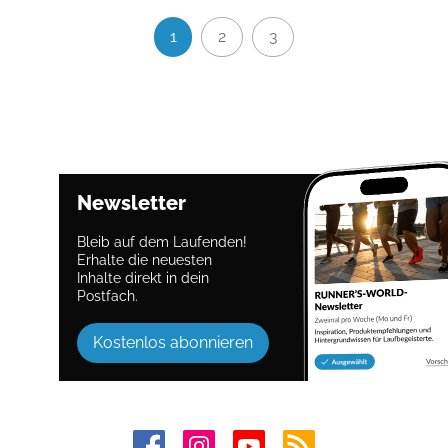
1
2
3
Newsletter
Bleib auf dem Laufenden!
Erhalte die neuesten
Inhalte direkt in dein
Postfach.
Kostenlos abonnieren