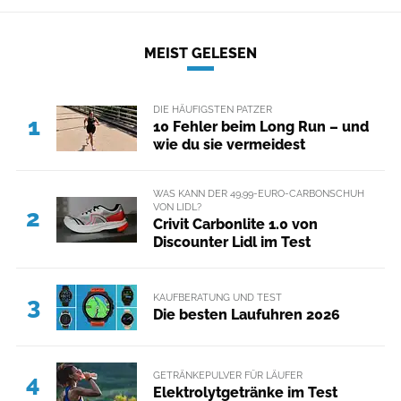
MEIST GELESEN
DIE HÄUFIGSTEN PATZER
1
10 Fehler beim Long Run – und
wie du sie vermeidest
WAS KANN DER 49,99-EURO-CARBONSCHUH
VON LIDL?
2
Crivit Carbonlite 1.0 von
Discounter Lidl im Test
KAUFBERATUNG UND TEST
3
Die besten Laufuhren 2026
GETRÄNKEPULVER FÜR LÄUFER
4
Elektrolytgetränke im Test