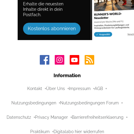
Erhalte die neuesten
Inhalte direkt in dein
Postfach.
Kostenlos abonnieren
Information
Kontakt
Über Uns
Impressum
AGB
Nutzungsbedingungen
Nutzungsbedingungen Forum
Datenschutz
Privacy Manager
Barrierefreiheitserklaerung
Praktikum
Digitalabo hier widerrufen