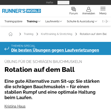
Hefte
Produkte
Forum
Anmelden
Menü
Trainingspläne
Training
Laufevents
Schuhe & Ausrüstung
Ernähr
Training
Krafttraining & Stretching
Rotation auf dem Ball
THEMEN-SPECIAL
Die besten Übungen gegen Laufverletzungen
ÜBUNG FÜR DIE SCHRÄGEN BAUCHMUSKELN
Rotation auf dem Ball
Eine gute Alternative zum Sit-up: Sie stärken
die schrägen Bauchmuskeln – für einen
stabilen Rumpf und eine optimale Haltung
beim Laufen.
Kristina Haus