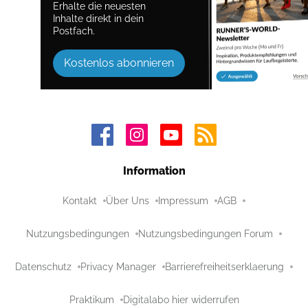
Erhalte die neuesten
Inhalte direkt in dein
Postfach.
Kostenlos abonnieren
Information
Kontakt
Über Uns
Impressum
AGB
Nutzungsbedingungen
Nutzungsbedingungen Forum
Datenschutz
Privacy Manager
Barrierefreiheitserklaerung
Praktikum
Digitalabo hier widerrufen