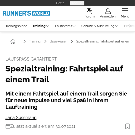
Hefte
Produkte
Forum
Anmelden
Menü
Trainingspläne
Training
Laufevents
Schuhe & Ausrüstung
Ernähr
Training
Basiswissen
Spezialtraining: Fahrtspiel auf einem Tra
LAUFSPASS GARANTIERT
Spezialtraining: Fahrtspiel auf
einem Trail
Mit einem Fahrtspiel auf einem Trail sorgen Sie
für neue Impulse und viel Spaß in Ihrem
Lauftraining.
Jana Sussmann
Zuletzt aktualisiert am 30.07.2021
Foto: iStockphoto