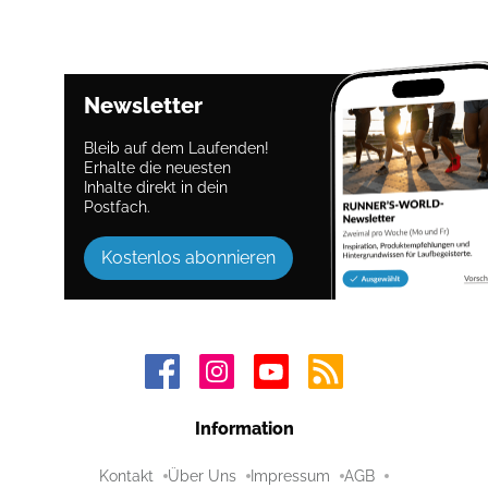
Newsletter
Bleib auf dem Laufenden!
Erhalte die neuesten
Inhalte direkt in dein
Postfach.
Kostenlos abonnieren
Information
Kontakt
Über Uns
Impressum
AGB