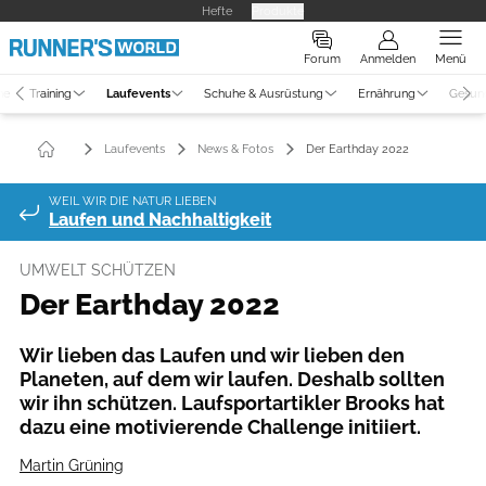
Hefte
Produkte
Forum
Anmelden
Menü
ne
Training
Laufevents
Schuhe & Ausrüstung
Ernährung
Gesun
Laufevents
News & Fotos
Der Earthday 2022
WEIL WIR DIE NATUR LIEBEN
Laufen und Nachhaltigkeit
UMWELT SCHÜTZEN
Der Earthday 2022
Wir lieben das Laufen und wir lieben den
Planeten, auf dem wir laufen. Deshalb sollten
wir ihn schützen. Laufsportartikler Brooks hat
dazu eine motivierende Challenge initiiert.
Martin Grüning