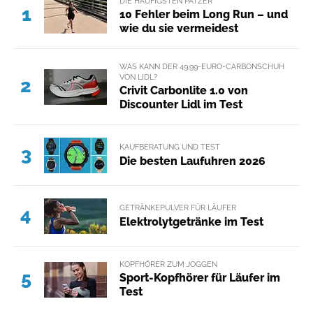
DIE HÄUFIGSTEN PATZER
1
10 Fehler beim Long Run – und
wie du sie vermeidest
WAS KANN DER 49,99-EURO-CARBONSCHUH
VON LIDL?
2
Crivit Carbonlite 1.0 von
Discounter Lidl im Test
KAUFBERATUNG UND TEST
3
Die besten Laufuhren 2026
GETRÄNKEPULVER FÜR LÄUFER
4
Elektrolytgetränke im Test
KOPFHÖRER ZUM JOGGEN
5
Sport-Kopfhörer für Läufer im
Test