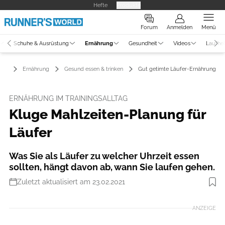
Hefte
Produkte
Forum
Anmelden
Menü
Schuhe & Ausrüstung
Ernährung
Gesundheit
Videos
Laufhe
Ernährung
Gesund essen & trinken
Gut getimte Läufer-Ernährung
ERNÄHRUNG IM TRAININGSALLTAG
Kluge Mahlzeiten-Planung für
Läufer
Was Sie als Läufer zu welcher Uhrzeit essen
sollten, hängt davon ab, wann Sie laufen gehen.
Zuletzt aktualisiert am 23.02.2021
Foto: iStockphoto
ANZEIGE