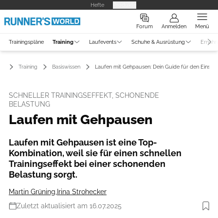
Hefte
Produkte
Forum
Anmelden
Menü
Trainingspläne
Training
Laufevents
Schuhe & Ausrüstung
Ernähr
Training
Basiswissen
Laufen mit Gehpausen: Dein Guide für den Einstie
SCHNELLER TRAININGSEFFEKT, SCHONENDE
BELASTUNG
Laufen mit Gehpausen
Laufen mit Gehpausen ist eine Top-
Kombination, weil sie für einen schnellen
Trainingseffekt bei einer schonenden
Belastung sorgt.
Martin Grüning
,
Irina Strohecker
Zuletzt aktualisiert am 16.07.2025
Foto: iStockphoto