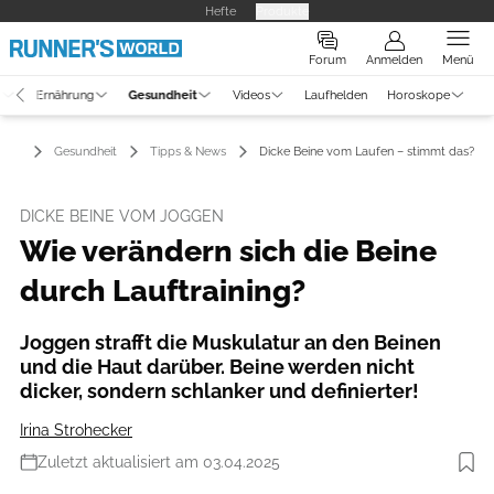
Hefte
Produkte
Forum
Anmelden
Menü
g
Ernährung
Gesundheit
Videos
Laufhelden
Horoskope
Gesundheit
Tipps & News
Dicke Beine vom Laufen – stimmt das?
DICKE BEINE VOM JOGGEN
Wie verändern sich die Beine
durch Lauftraining?
Joggen strafft die Muskulatur an den Beinen
und die Haut darüber. Beine werden nicht
dicker, sondern schlanker und definierter!
Irina Strohecker
Zuletzt aktualisiert am 03.04.2025
Foto: iStockphoto