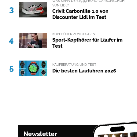
WAS KANN DER 49,99-EURO-CARBONSCHUH
VON LIDL?
3
Crivit Carbonlite 1.0 von
Discounter Lidl im Test
KOPFHÖRER ZUM JOGGEN
4
Sport-Kopfhörer für Läufer im
Test
KAUFBERATUNG UND TEST
5
Die besten Laufuhren 2026
Newsletter