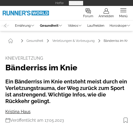
Hefte
Produkte
Forum
Anmelden
Menü
tung
Ernährung
Gesundheit
Videos
Laufhelden
Horoskope
Gesundheit
Verletzungen & Vorbeugung
Bänderriss im Knie
KNIEVERLETZUNG
Bänderriss im Knie
Ein Bänderriss im Knie entsteht meist durch ein
Verletzungstrauma, der Weg zurück zum Sport
ist anstrengend. Wichtige Infos, wie die
Rückkehr gelingt.
Kristina Haus
Veröffentlicht am 17.05.2023
Foto: iStockphoto