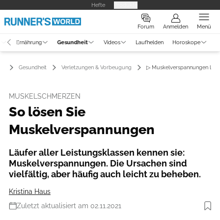
Hefte
Produkte
Forum
Anmelden
Menü
g
Ernährung
Gesundheit
Videos
Laufhelden
Horoskope
Gesundheit
Verletzungen & Vorbeugung
▷ Muskelverspannungen lös
MUSKELSCHMERZEN
So lösen Sie
Muskelverspannungen
Läufer aller Leistungsklassen kennen sie:
Muskelverspannungen. Die Ursachen sind
vielfältig, aber häufig auch leicht zu beheben.
Kristina Haus
Zuletzt aktualisiert am 02.11.2021
Foto: iStockphoto