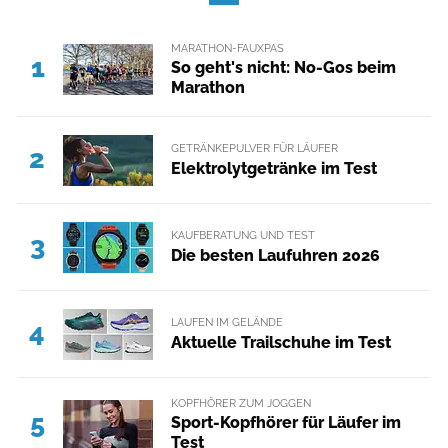
MARATHON-FAUXPAS
1
So geht's nicht: No-Gos beim
Marathon
GETRÄNKEPULVER FÜR LÄUFER
2
Elektrolytgetränke im Test
KAUFBERATUNG UND TEST
3
Die besten Laufuhren 2026
LAUFEN IM GELÄNDE
4
Aktuelle Trailschuhe im Test
KOPFHÖRER ZUM JOGGEN
5
Sport-Kopfhörer für Läufer im
Test