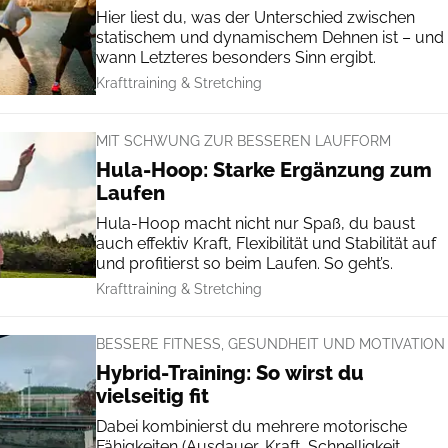
Hier liest du, was der Unterschied zwischen
statischem und dynamischem Dehnen ist – und
wann Letzteres besonders Sinn ergibt.
Krafttraining & Stretching
MIT SCHWUNG ZUR BESSEREN LAUFFORM
Hula-Hoop: Starke Ergänzung zum
Laufen
Hula-Hoop macht nicht nur Spaß, du baust
auch effektiv Kraft, Flexibilität und Stabilität auf
und profitierst so beim Laufen. So geht’s.
Krafttraining & Stretching
BESSERE FITNESS, GESUNDHEIT UND MOTIVATION
Hybrid-Training: So wirst du
vielseitig fit
Dabei kombinierst du mehrere motorische
Fähigkeiten (Ausdauer, Kraft, Schnelligkeit,