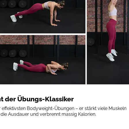
t der Übungs-Klassiker
r effektivsten Bodyweight-Übungen – er stärkt viele Muskeln
t die Ausdauer und verbrennt massig Kalorien.