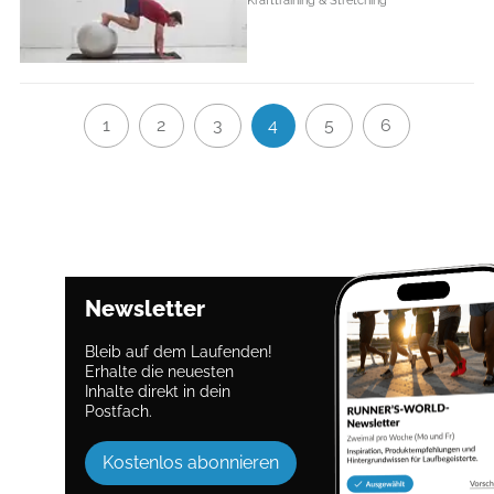
1
2
3
4
5
6
Newsletter
Bleib auf dem Laufenden!
Erhalte die neuesten
Inhalte direkt in dein
Postfach.
Kostenlos abonnieren