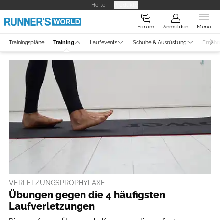
Hefte
Produkte
Forum
Anmelden
Menü
Trainingspläne
Training
Laufevents
Schuhe & Ausrüstung
Ernähr
VERLETZUNGSPROPHYLAXE
Übungen gegen die 4 häufigsten
Laufverletzungen