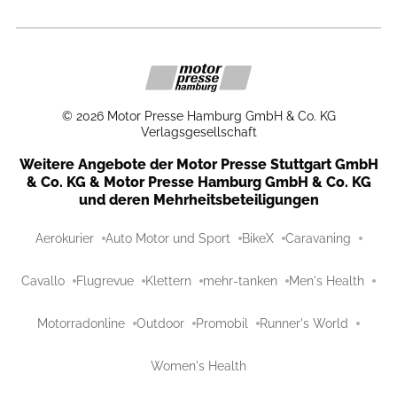
©
2026
Motor Presse Hamburg GmbH & Co. KG
Verlagsgesellschaft
Weitere Angebote der Motor Presse Stuttgart GmbH
& Co. KG & Motor Presse Hamburg GmbH & Co. KG
und deren Mehrheitsbeteiligungen
Aerokurier
Auto Motor und Sport
BikeX
Caravaning
Cavallo
Flugrevue
Klettern
mehr-tanken
Men's Health
Motorradonline
Outdoor
Promobil
Runner's World
Women's Health