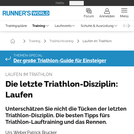
Hefte
Produkte
Forum
Anmelden
Menü
Trainingspläne
Training
Laufevents
Schuhe & Ausrüstung
Ernähr
Training
Triathlontraining
Laufen im Triathlon
THEMEN-SPECIAL
Der große Triathlon-Guide für Einsteiger
LAUFEN IM TRIATHLON
Die letzte Triathlon-Disziplin:
Laufen
Unterschätzen Sie nicht die Tücken der letzten
Triathlon-Disziplin. Die besten Tipps fürs
Triathlon-Lauftraining und das Rennen.
Urs Weber
,
Patrick Brucker