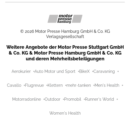
©
2026
Motor Presse Hamburg GmbH & Co. KG
Verlagsgesellschaft
Weitere Angebote der Motor Presse Stuttgart GmbH
& Co. KG & Motor Presse Hamburg GmbH & Co. KG
und deren Mehrheitsbeteiligungen
Aerokurier
Auto Motor und Sport
BikeX
Caravaning
Cavallo
Flugrevue
Klettern
mehr-tanken
Men's Health
Motorradonline
Outdoor
Promobil
Runner's World
Women's Health