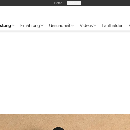
Hefte
Produkte
üstung
Ernährung
Gesundheit
Videos
Laufhelden