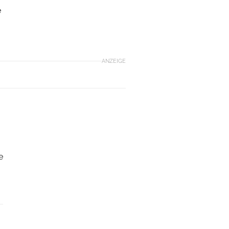
e
ANZEIGE
e