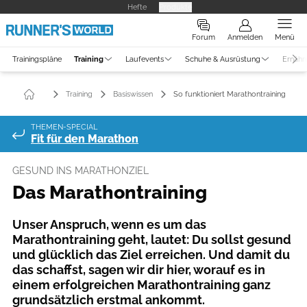
Hefte
Produkte
Forum
Anmelden
Menü
Trainingspläne
Training
Laufevents
Schuhe & Ausrüstung
Ernähr
Training
Basiswissen
So funktioniert Marathontraining
THEMEN-SPECIAL
Fit für den Marathon
GESUND INS MARATHONZIEL
Das Marathontraining
Unser Anspruch, wenn es um das
Marathontraining geht, lautet: Du sollst gesund
und glücklich das Ziel erreichen. Und damit du
das schaffst, sagen wir dir hier, worauf es in
einem erfolgreichen Marathontraining ganz
grundsätzlich erstmal ankommt.