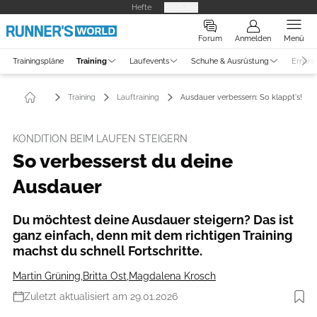
Hefte
Produkte
Forum
Anmelden
Menü
Trainingspläne
Training
Laufevents
Schuhe & Ausrüstung
Ernähr
Training
Lauftraining
Ausdauer verbessern: So klappt's!
KONDITION BEIM LAUFEN STEIGERN
So verbesserst du deine
Ausdauer
Du möchtest deine Ausdauer steigern? Das ist
ganz einfach, denn mit dem richtigen Training
machst du schnell Fortschritte.
Martin Grüning
,
Britta Ost
,
Magdalena Krosch
Zuletzt aktualisiert am 29.01.2026
Foto: Getty Images