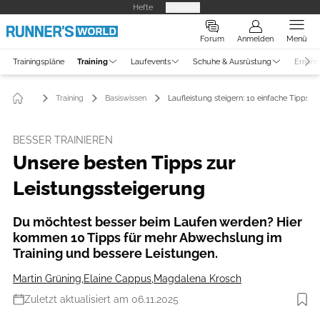
Hefte
Produkte
Forum
Anmelden
Menü
Trainingspläne
Training
Laufevents
Schuhe & Ausrüstung
Ernähr
Training
Basiswissen
Laufleistung steigern: 10 einfache Tipps
BESSER TRAINIEREN
Unsere besten Tipps zur
Leistungssteigerung
Du möchtest besser beim Laufen werden? Hier
kommen 10 Tipps für mehr Abwechslung im
Training und bessere Leistungen.
Martin Grüning
,
Elaine Cappus
,
Magdalena Krosch
Zuletzt aktualisiert am 06.11.2025
Foto: iStockphoto